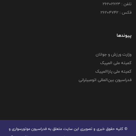
تلفن : ۲۶۲۰۲۶۲۳
فکس : ۲۶۲۰۴۷۴۲
پیوندها
وزارت ورزش و جوانان
کمیته ملی المپیک
کمیته ملی پاراالمپیک
فدراسیون بین‌المللی اتومبیلرانی
© کليه حقوق خبری و تصويری اين سايت متعلق به فدراسیون موتورسواری و