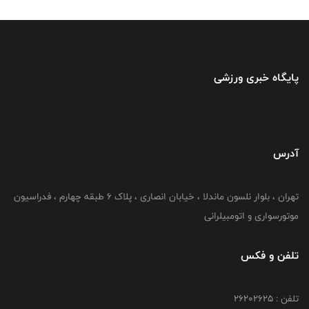
پایگاه خبری ورزشی
آدرس
تهران ، بلوار نلسون ماندلا ، خیابان انصاری ، پلاک ۶ طبقه چهارم ، فدراسیون
موتورسواری و اتومبیلرانی
تلفن و فکس
تلفن : ۲۶۲۰۲۶۲۵