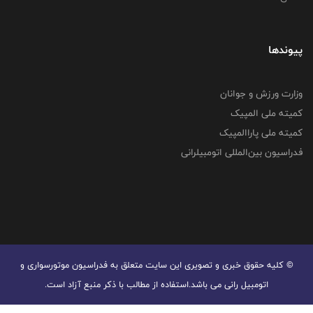
پیوندها
وزارت ورزش و جوانان
کمیته ملی المپیک
کمیته ملی پاراالمپیک
فدراسیون بین‌المللی اتومبیلرانی
© کليه حقوق خبری و تصويری اين سايت متعلق به فدراسیون موتورسواری و
اتومبیل رانی می باشد.استفاده از مطالب با ذكر منبع آزاد است.