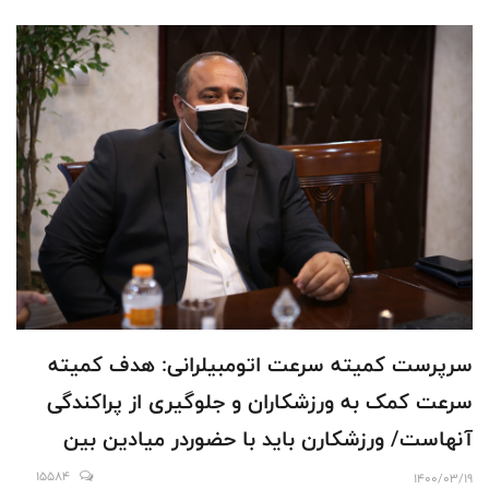
سرپرست کمیته سرعت اتومبیلرانی: هدف کمیته
سرعت کمک به ورزشکاران و جلوگیری از پراکندگی
آنهاست/ ورزشکارن باید با حضوردر میادین بین
المللی، دانش و تجربه کسب کنند
15584
1400/03/19