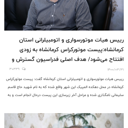
رییس هیات موتورسواری و اتومبیلرانی استان
کرمانشاه:پیست موتورکراس کرمانشاه به زودی
افتتاح می‌شود/ هدف اصلی فدراسیون گسترش و
توسعه رشته موتورسواری و اتومبیلرانی در همه
30339
1400/03/31
استان هااست
رییس هیات موتورسواری و اتومبیلرانی استان کرمانشاه گفت: پیست موتورکراس
کرمانشاه در محل دهکده المپیک این شهر واقع شده که به نام شهید حاج قاسم
سلیمانی نامگذاری شده و مراحل آخر زیرسازی این پیست درحال انجام است و به
زودی مورد افتتاح قرار می گیرد.