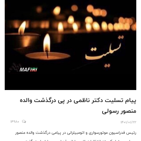
پیام تسلیت دکتر ناظمی در پی درگذشت والده
منصور رسولی
14980
1401/01/22
رئیس فدراسیون موتورسواری و اتومبیلرانی در پیامی درگذشت والده منصور