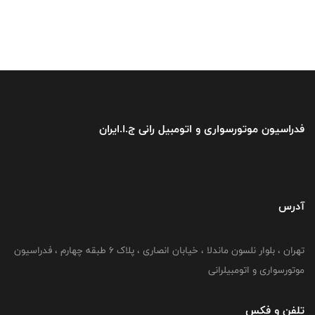
فدراسیون موتورسواری و اتومبیل رانی ج.ا.ایران
آدرس
تهران ، بلوار نلسون ماندلا ، خیابان انصاری ، پلاک ۶ طبقه چهارم ، فدراسیون
موتورسواری و اتومبیلرانی
تلفن و فکس