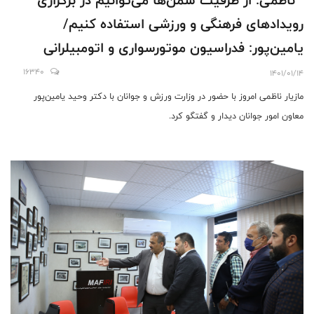
ناظمی: از ظرفیت سمن‌ها می‌توانیم در برگزاری
رویدادهای فرهنگی و ورزشی استفاده کنیم/
یامین‌پور: فدراسیون موتورسواری و اتومبیلرانی
مخاطبان زیادی در کشور دارد/ از اقدامات فدراسیون
16340
1401/01/14
حمایت می‌کنیم
مازیار ناظمی امروز با حضور در وزارت ورزش و جوانان با دکتر وحید یامین‌پور
معاون امور جوانان دیدار و گفتگو کرد.