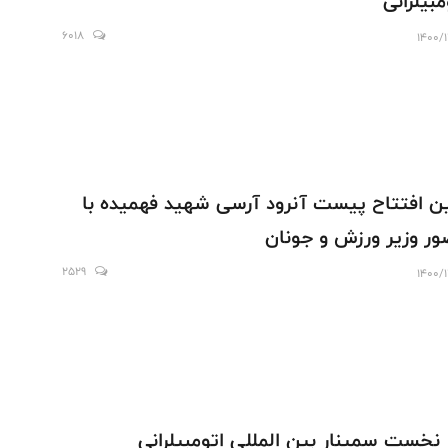
مبیلرانی
6018
1400/
ن افتتاح پیست آنرود آرسی شهید فهمیده با
ر وزیر ورزش و جونان
2529
1400/
 نخست سمینار بین المللی اتومبیلرانی