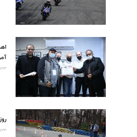
اهد
آمو
11/23
روز
11/23