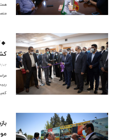
همتی
منص
🔸آ
کش
4/02
مراس
رییس
کمیت
دکتر
روسا
باز
موت