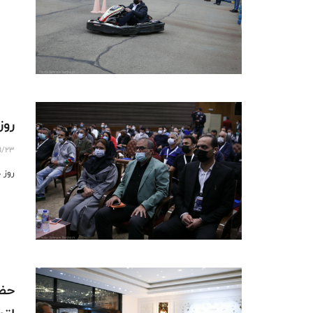
روز
11/23
روز 
حضو