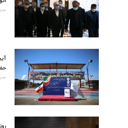
اتو
11/23
آیی
حضو
11/23
روز