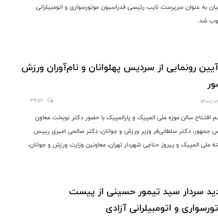
ان به عنوان سرپرست نایب رئیسی فدراسیون موتورسواری و اتومبیلرانی
وب شد.
یین رونمایی از سردیس پهلوانان و نام‌آوران ورزش
ور
4459
1400/0
م افتتاح سالن موزه ملی المپیک و پارالمپیک با حضور دکتر نوبخت معاون
 جمهور، دکتر سلطانی‌فر وزیر ورزش و جوانان، دکتر صالحی امیری رییس
ه ملی المپیک و پیروز حناچی شهردار تهران، معاونین وزارت ورزش و جوانان،
 مازیار ناظمی رییس فدراسیون موتورسواری و اتومبیلرانی و تعدادی دیگر از
ی فدراسیون‌ها در محل کمیته ملی المپیک برگزار شد.
دید سردار سید تیمور حسینی از پیست
ورسواری و اتومبیلرانی آزادی