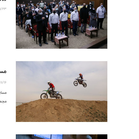
11/23
مسا
11/16
مجمو