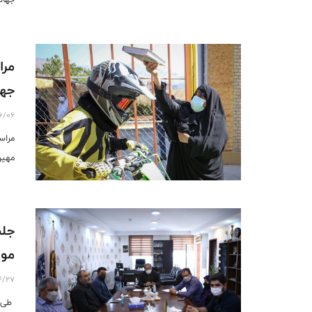
مرا
جها
6/06
مراس
مهین
جلس
موت
4/27
طی ح