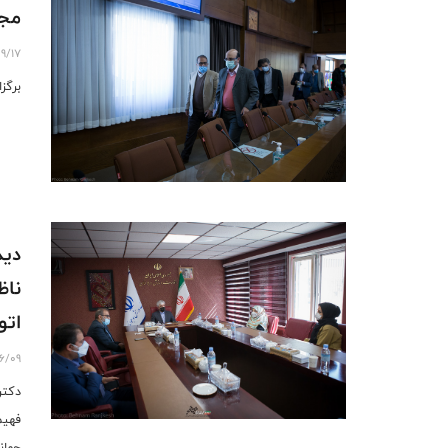
مجم
9/17
برگز
دید
ناظ
اتو
6/09
دکتر
فهیم
جهانی موتو