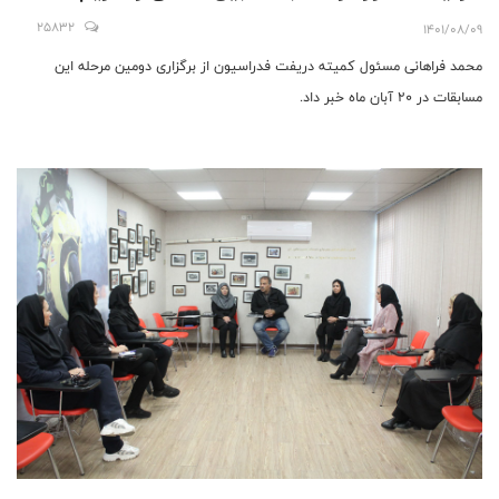
نفرات شرکت کننده دریفت تا پایان سال دو برابر می
25832
1401/08/09
شوند
محمد فراهانی مسئول کمیته دریفت فدراسیون از برگزاری دومین مرحله این
مسابقات در 20 آبان ماه خبر داد.