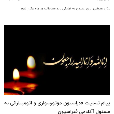
برنارد عیوضی: برای رسیدن به آمادگی باید مسابقات هر ماه برگزار شود
پیام تسلیت فدراسیون موتورسواری و اتومبیلرانی به
مسئول آکادمی فدراسیون