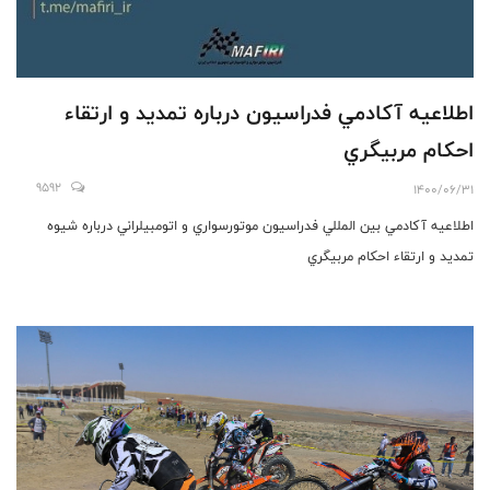
اطلاعيه آكادمي فدراسيون درباره تمديد و ارتقاء
احكام مربيگري
9592
1400/06/31
اطلاعيه آكادمي بين المللي فدراسيون موتورسواري و اتومبيلراني درباره شيوه
تمديد و ارتقاء احكام مربيگري