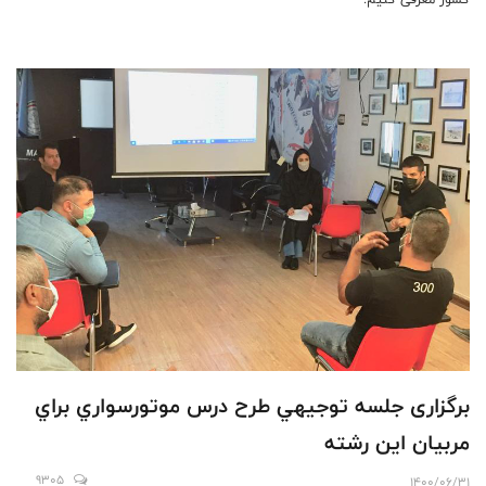
برگزاری جلسه توجيهي طرح درس موتورسواري براي
مربيان اين رشته
9305
1400/06/31