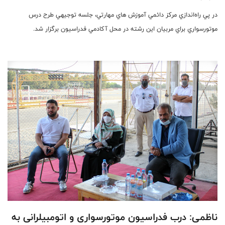
در پي راه‌اندازي مركز دائمي آموزش هاي مهارتي، جلسه توجيهي طرح درس
موتورسواري براي مربيان اين رشته در محل آكادمي فدراسيون برگزار شد.
ناظمی: درب فدراسیون موتورسواری و اتومبیلرانی به