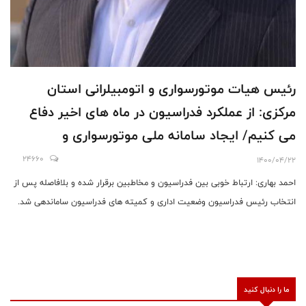
رئیس هیات موتورسواری و اتومبیلرانی استان
مرکزی: از عملکرد فدراسیون در ماه های اخیر دفاع
می کنیم/ ایجاد سامانه ملی موتورسواری و
اتومبیلرانی به نوعی هویت بخشیدن به علاقه مندان
24660
1400/04/22
این رشته است
احمد بهاری: ارتباط خوبی بین فدراسیون و مخاطبین برقرار شده و بلافاصله پس از
انتخاب رئیس فدراسیون وضعیت اداری و کمیته های فدراسیون ساماندهی شد.
ما را دنبال کنید