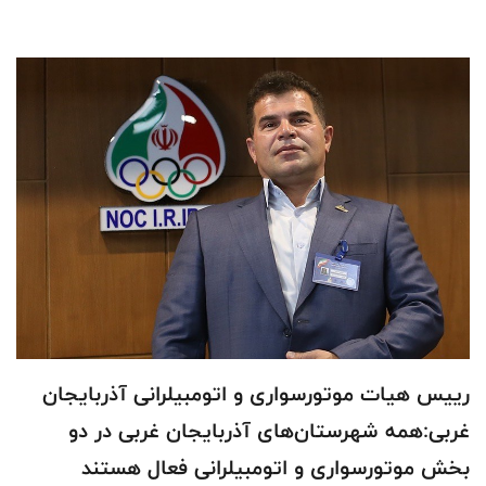
رییس هیات موتورسواری و اتومبیلرانی آذربایجان
غربی:همه شهرستان‌های آذربایجان غربی در دو
بخش موتورسواری و اتومبیلرانی فعال هستند