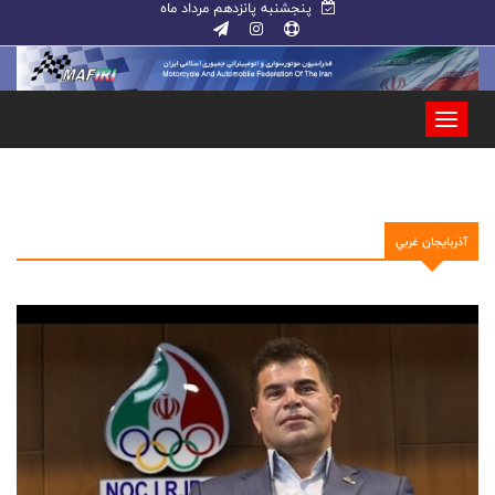
پنجشنبه پانزدهم مرداد ماه
آذربايجان غربي