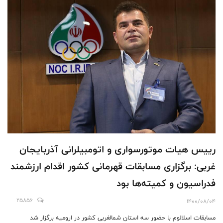
رییس هیات موتورسواری و اتومبیلرانی آذربایجان
غربی: برگزاری مسابقات قهرمانی کشور اقدام ارزشمند
فدراسیون و کمیته‌ها بود
25856
1400/08/04
مسابقات اسلالوم با حضور سه استان شمالغربی کشور در ارومیه برگزار شد