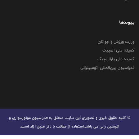
پیوندها
وزارت ورزش و جوانان
کمیته ملی المپیک
کمیته ملی پاراالمپیک
فدراسیون بین‌المللی اتومبیلرانی
© کليه حقوق خبری و تصويری اين سايت متعلق به فدراسیون موتورسواری و
اتومبیل رانی می باشد.استفاده از مطالب با ذكر منبع آزاد است.