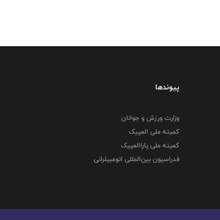
پیوندها
وزارت ورزش و جوانان
کمیته ملی المپیک
کمیته ملی پاراالمپیک
فدراسیون بین‌المللی اتومبیلرانی