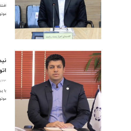
افشا
موتو
نیم
اتو
01/23
با پ
موتو