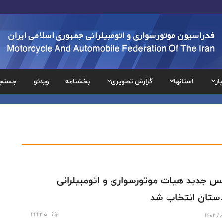
ار
استانها
گزارش تصویری
بخشنامه
ویدئو
جستج
س جدید هیات موتورسواری و اتومبیلرانی
ستان انتخاب شد
22235
1403/0