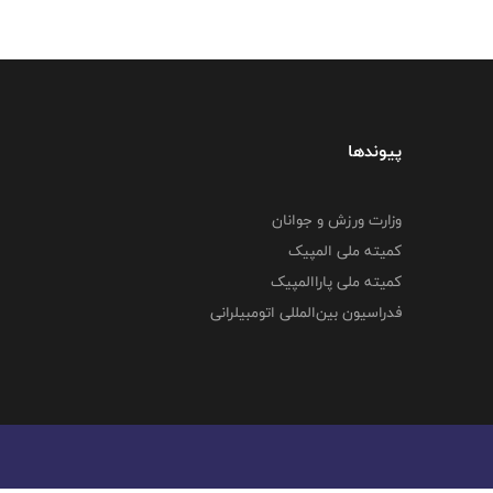
پیوندها
وزارت ورزش و جوانان
کمیته ملی المپیک
کمیته ملی پاراالمپیک
فدراسیون بین‌المللی اتومبیلرانی