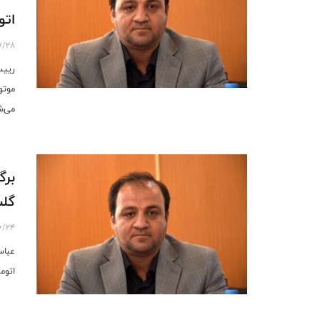
اتو
7/28
رییس
موتو
می‌ش
برگ
گلس
6/24
عباس
اتوم