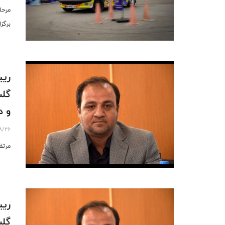
مرحل
برگز
ریی
گلس
و د
8/26
مرتض
ریی
گلس