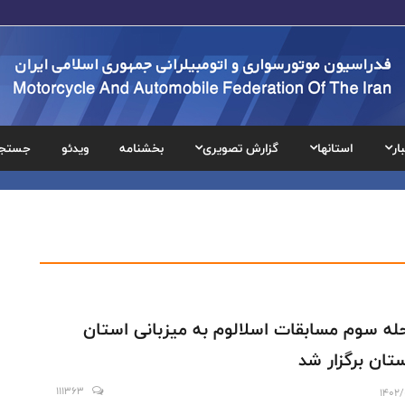
ار
استانها
گزارش تصویری
بخشنامه
ویدئو
جستج
له سوم مسابقات اسلالوم به میزبانی استان
تان برگزار شد
111363
1402/