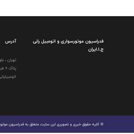
فدراسیون موتورسواری و اتومبیل رانی
آدرس
ج.ا.ایران
تهران ، بل
پلاک
اتومبیلران
© کليه حقوق خبری و تصويری اين سايت متعلق به فدراسیون موتورسوا