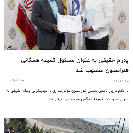
پدرام حقیقی به عنوان مسئول کمیته همگانی
فدراسیون منصوب شد
12906
1401/02/25
با حکم مازیار ناظمی رئیس فدراسیون موتورسواری و اتومبیلرانی پدرام حقیقی به
عنوان سرپرست کمیته همگانی منصوب و معرفی شد.