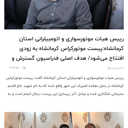
رییس هیات موتورسواری و اتومبیلرانی استان
کرمانشاه:پیست موتورکراس کرمانشاه به زودی
افتتاح می‌شود/ هدف اصلی فدراسیون گسترش و
توسعه رشته موتورسواری و اتومبیلرانی در همه
30356
1400/03/31
استان هااست
رییس هیات موتورسواری و اتومبیلرانی استان کرمانشاه گفت: پیست موتورکراس
کرمانشاه در محل دهکده المپیک این شهر واقع شده که به نام شهید حاج قاسم
سلیمانی نامگذاری شده و مراحل آخر زیرسازی این پیست درحال انجام است و به
زودی مورد افتتاح قرار می گیرد.