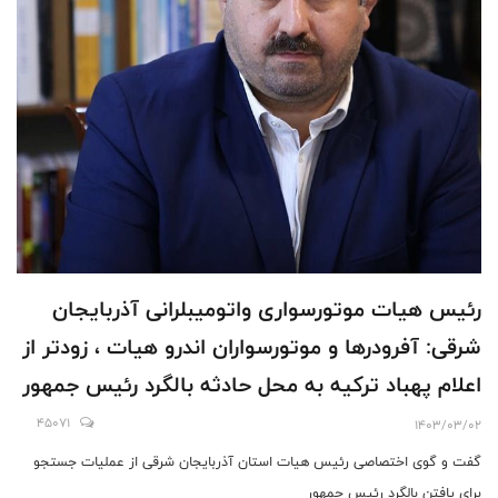
رئیس هیات موتورسواری واتومیبلرانی آذربایجان
شرقی: آفرودرها و موتورسواران اندرو هیات ، زودتر از
اعلام پهباد ترکیه به محل حادثه بالگرد رئیس جمهور
رسیدند و به گروه های دیگر اعلام کردند / ۷۵ آفرودر
45071
1403/03/02
و اندور سوار از پنج شهرستان در عملیات جستجو
گفت و گوی اختصاصی رئیس هیات استان آذربایجان شرقی از عملیات جستجو
برای یافتن بالگرد رئیس جمهور