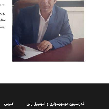
داش
4/21
رییس
سال 
رشته
زده 
فدراسیون موتورسواری و اتومبیل رانی
آدرس