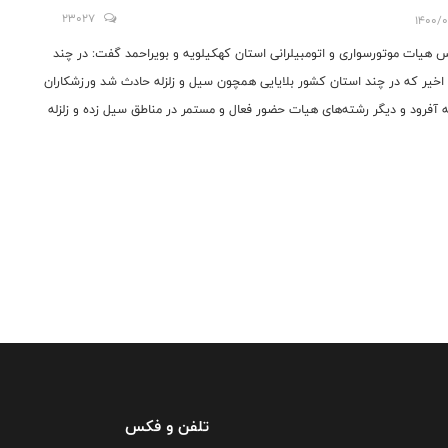
تند
23027
1400/0
 هیات موتورسواری و اتومبیلرانی استان کهکیلویه و بویراحمد گفت: در چند
اخیر که در چند استان کشور بلایایی همچون سیل و زلزله حادث شد ورزشکاران
 آفرود و دیگر رشته‌های هیات حضور فعال و مستمر در مناطق سیل زده و زلزله
داشتند و کمک رسانی را انجام دادند.
تلفن و فکس