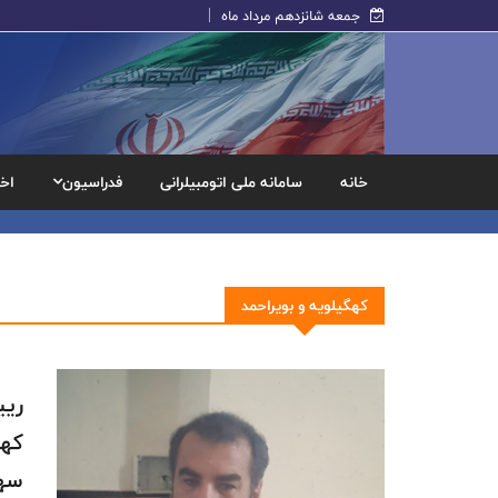
جمعه شانزدهم مرداد ماه
خانه
سامانه ملی اتومبیلرانی
فدراسیون
اخب
كهگيلويه و بويراحمد
ریی
کهک
سهم