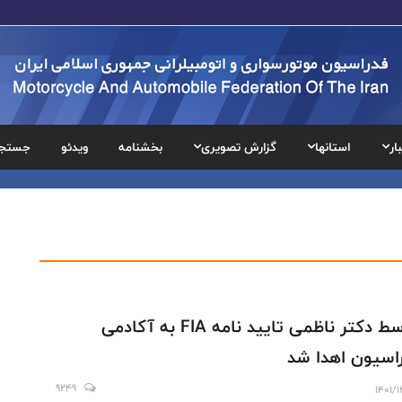
ار
استانها
گزارش تصویری
بخشنامه
ویدئو
جستج
توسط دکتر ناظمی تایید نامه FIA به آکادمی
اسیون اهدا شد
9249
1401/