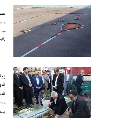
مسا
12/06
مساب
رقاب
پیا
شها
شجا
12/05
جامع