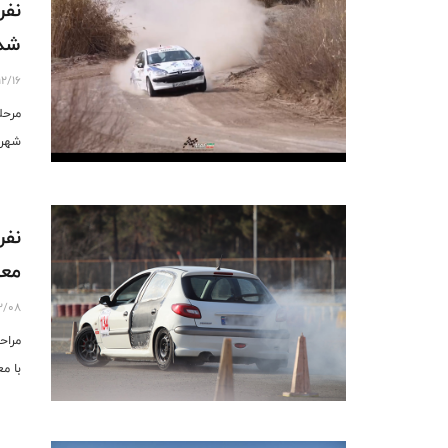
شد
12/16
شهر 
نفر
معر
12/08
مراح
با مع