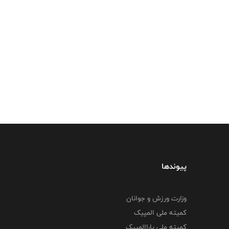
پیوندها
وزارت ورزش و جوانان
کمیته ملی المپیک
کمیته ملی پاراالمپیک