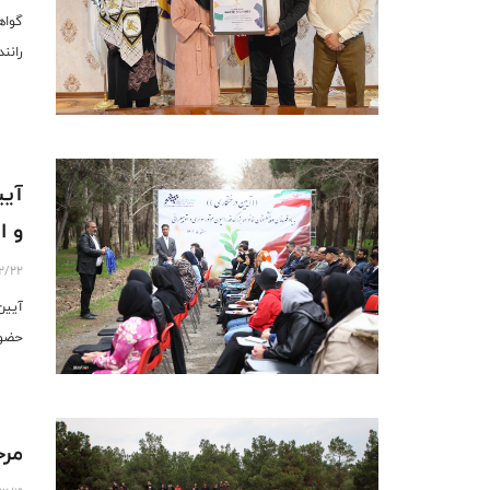
گواه
رانن
آیی
و ا
12/22
آیین
حضور
مرح