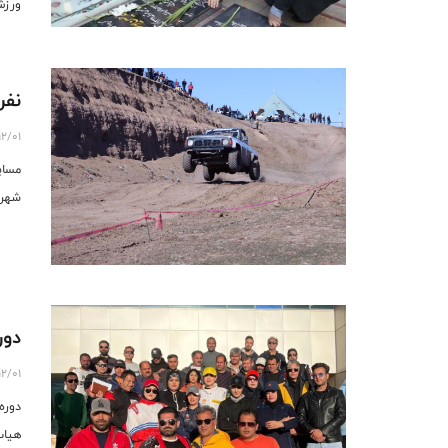
ورزش
نفر
12/01
شهرس
دور
12/01
دوره
هیات