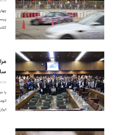
12/19
پیست
کلا
مرا
سال
12/16
با ح
ایرا