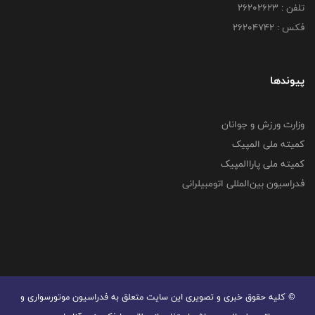
تلفن : ۲۶۲۰۲۶۲۳
فکس : ۲۶۲۰۴۷۴۲
پیوندها
وزارت ورزش و جوانان
کمیته ملی المپیک
کمیته ملی پاراالمپیک
فدراسیون بین‌المللی اتومبیلرانی
© کليه حقوق خبری و تصويری اين سايت متعلق به فدراسیون موتورسواری و